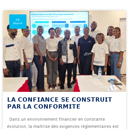
09
01
08
March
April
July
𝗟𝗔 𝗖𝗢𝗡𝗙𝗜𝗔𝗡𝗖𝗘 𝗦𝗘 𝗖𝗢𝗡𝗦𝗧𝗥𝗨𝗜𝗧
𝗣𝗔𝗥 𝗟𝗔 𝗖𝗢𝗡𝗙𝗢𝗥𝗠𝗜𝗧𝗘́
Dans un environnement financier en constante
évolution, la maîtrise des exigences réglementaires est